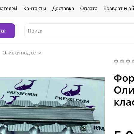
пателей
Контакты
Доставка
Оплата
Возврат и о
лог
Оливки под сети
Фор
Оли
кла